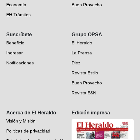
Economía
Buen Provecho
EH Trámites
Opinión
Suscríbete
Grupo OPSA
EH Verifica
Beneficio
El Heraldo
Fotogalerías
Ingresar
La Prensa
Deportes
Notificaciones
Diez
Videos
Revista Estilo
Hondureños en el mundo
Buen Provecho
Revista E&N
Suscripción
Acerca de El Heraldo
Edición impresa
Visión y Misión
Politicas de privacidad