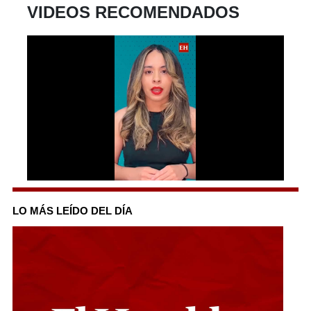
VIDEOS RECOMENDADOS
0
seconds
of
LO MÁS LEÍDO DEL DÍA
56
seconds