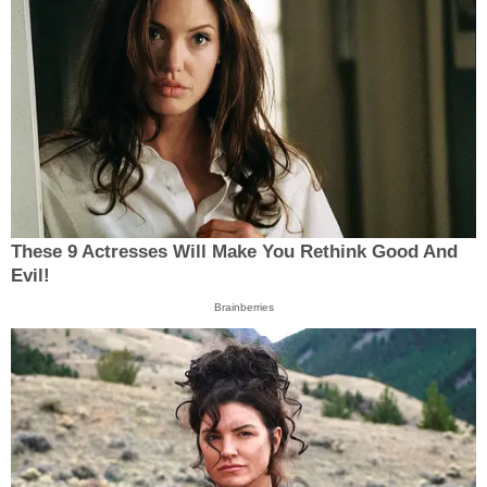
These 9 Actresses Will Make You Rethink Good And
Evil!
Brainberries