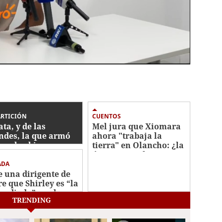
ARTICIÓN
CUENTOS
ata, y de las
Mel jura que Xiomara
ndes, la que armó
ahora "trabaja la
con los bienes
tierra" en Olancho: ¿la
autados
única agricultora que
no perdió su cosecha?
ADA
e una dirigente de
re que Shirley es “la
 odiada” por la
TRENDING
e refundidora en
tés