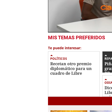
0
MIS TEMAS PREFERIDOS
seconds
of
6
Te puede interesar:
minutes,
38
seconds
Volume
POLÍTICOS
REP
0%
Recetan otro premio
Piñ
diplomático para un
gra
cuadro de Libre
RR 
inc
ODI
Dic
Lib
más
bas
Cor