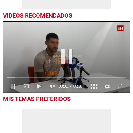
VIDEOS RECOMENDADOS
0
MIS TEMAS PREFERIDOS
seconds
of
6
minutes,
38
seconds