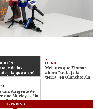
ARTICIÓN
CUENTOS
ata, y de las
Mel jura que Xiomara
ndes, la que armó
ahora "trabaja la
con los bienes
tierra" en Olancho: ¿la
autados
única agricultora que
no perdió su cosecha?
ADA
e una dirigente de
re que Shirley es “la
 odiada” por la
TRENDING
e refundidora en