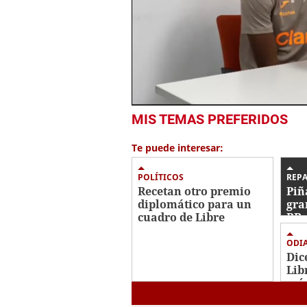
0
MIS TEMAS PREFERIDOS
seconds
of
6
Te puede interesar:
minutes,
38
seconds
Volume
POLÍTICOS
REP
0%
Recetan otro premio
Piñ
diplomático para un
gra
cuadro de Libre
RR 
inc
ODI
Dic
Lib
más
bas