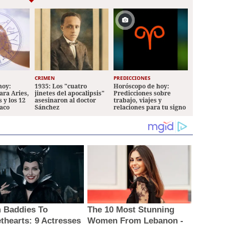
tés
CRIMEN
PREDICCIONES
hoy:
1935: Los "cuatro
Horóscopo de hoy:
ara Aries,
jinetes del apocalipsis"
Predicciones sobre
 y los 12
asesinaron al doctor
trabajo, viajes y
iaco
Sánchez
relaciones para tu signo
 Baddies To
The 10 Most Stunning
thearts: 9 Actresses
Women From Lebanon -