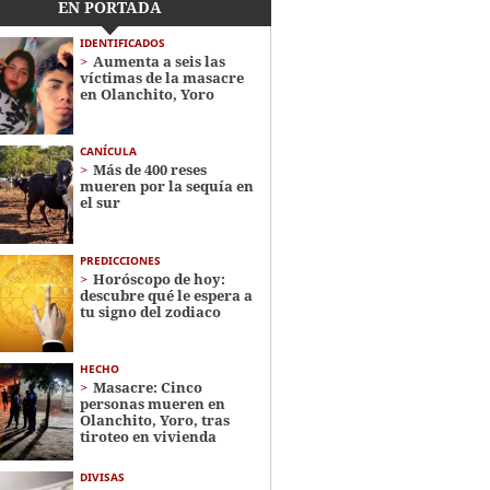
EN PORTADA
IDENTIFICADOS
Aumenta a seis las
víctimas de la masacre
en Olanchito, Yoro
CANÍCULA
Más de 400 reses
mueren por la sequía en
el sur
PREDICCIONES
Horóscopo de hoy:
descubre qué le espera a
tu signo del zodiaco
HECHO
Masacre: Cinco
personas mueren en
Olanchito, Yoro, tras
tiroteo en vivienda
DIVISAS