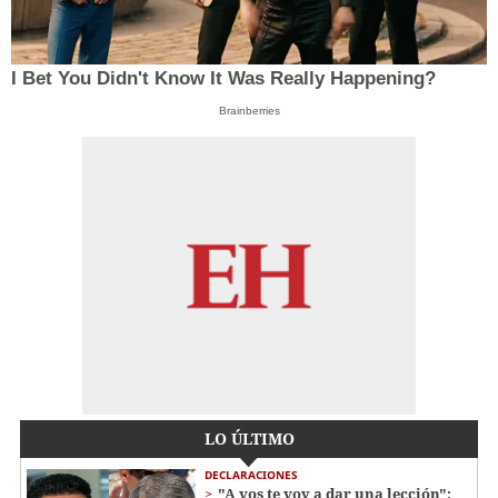
I Bet You Didn't Know It Was Really Happening?
Brainberries
LO ÚLTIMO
DECLARACIONES
"A vos te voy a dar una lección":