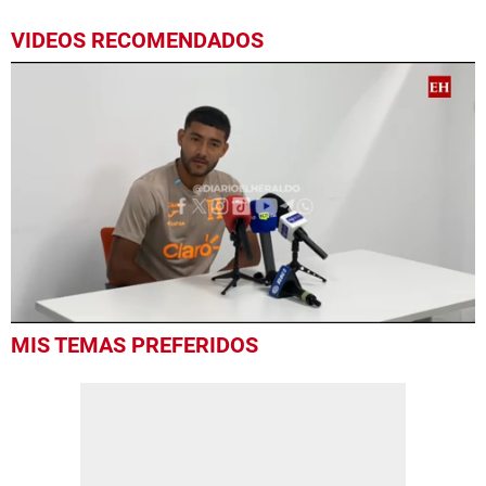
VIDEOS RECOMENDADOS
0
MIS TEMAS PREFERIDOS
seconds
of
6
minutes,
38
seconds