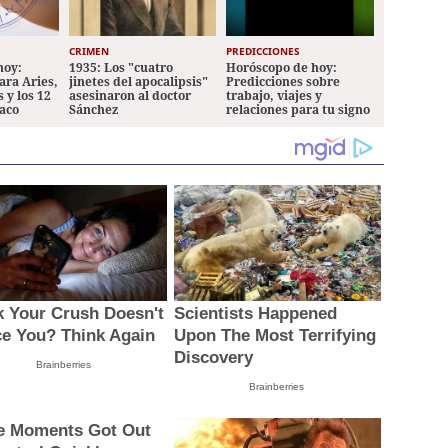
CRIMEN
PREDICCIONES
hoy:
1935: Los "cuatro
Horóscopo de hoy:
ara Aries,
jinetes del apocalipsis"
Predicciones sobre
 y los 12
asesinaron al doctor
trabajo, viajes y
iaco
Sánchez
relaciones para tu signo
k Your Crush Doesn't
Scientists Happened
ce You? Think Again
Upon The Most Terrifying
Discovery
Brainberries
Brainberries
 Moments Got Out