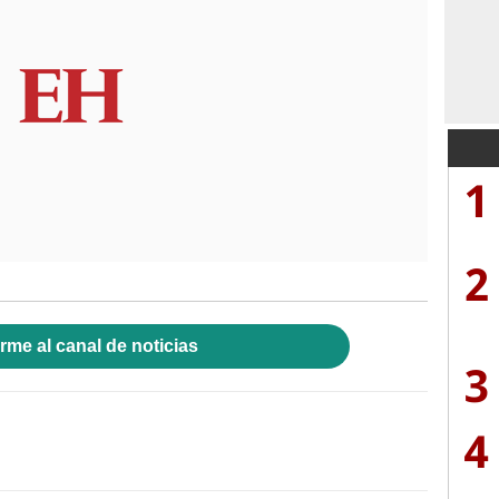
1
2
rme al canal de noticias
3
4