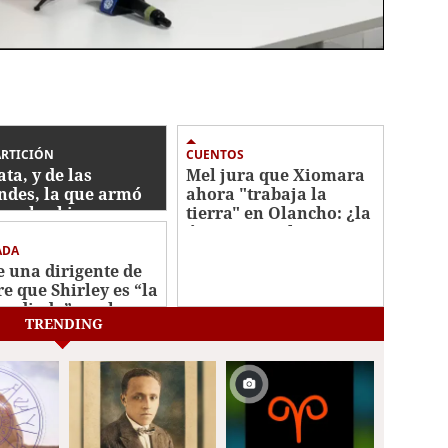
ARTICIÓN
CUENTOS
ata, y de las
Mel jura que Xiomara
ndes, la que armó
ahora "trabaja la
con los bienes
tierra" en Olancho: ¿la
autados
única agricultora que
no perdió su cosecha?
ADA
e una dirigente de
re que Shirley es “la
 odiada” por la
TRENDING
e refundidora en
tés