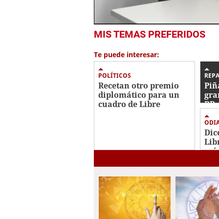
0
MIS TEMAS PREFERIDOS
of
6
minutes,
Te puede interesar:
38
seconds
Volume
0%
POLÍTICOS
REP
Recetan otro premio
Piñ
diplomático para un
gra
cuadro de Libre
RR 
inc
ODI
Dic
Lib
más
bas
Cor