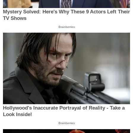
Mystery Solved: Here's Why These 9 Actors Left Their
TV Shows
Brainberries
Hollywood's Inaccurate Portrayal of Reality - Take a
Look Inside!
Brainberries