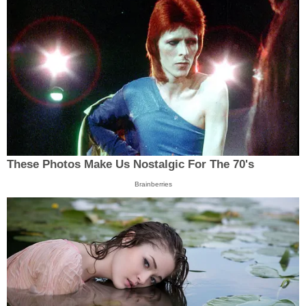
These Photos Make Us Nostalgic For The 70's
Brainberries