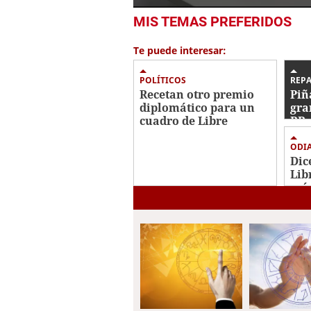
0
MIS TEMAS PREFERIDOS
seconds
of
6
Te puede interesar:
minutes,
38
seconds
Volume
POLÍTICOS
REP
0%
Recetan otro premio
Piñ
diplomático para un
gra
cuadro de Libre
RR 
inc
ODI
Dic
Lib
más
bas
Cor