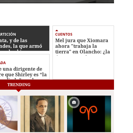
ARTICIÓN
CUENTOS
ata, y de las
Mel jura que Xiomara
ndes, la que armó
ahora "trabaja la
con los bienes
tierra" en Olancho: ¿la
autados
única agricultora que
no perdió su cosecha?
ADA
e una dirigente de
re que Shirley es “la
 odiada” por la
TRENDING
e refundidora en
tés