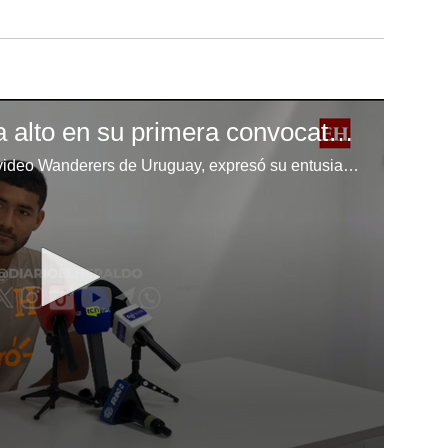
Darlin Mencía apunta alto en su primera convocatoria a la Bicolor
Darlin Mencía, jugador de Montevideo Wanderers de Uruguay, expresó su entusiasmo por integrarse a la Selección de Honduras y disputar su primer partido oficial. Destacó la intensidad de los entrenamientos, la importancia de adaptarse rápidamente al estilo del cuerpo técnico y la diferencia que se nota al manejar el balón.