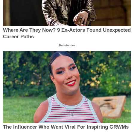
Where Are They Now? 9 Ex-Actors Found Unexpected
Career Paths
Brainberries
The Influencer Who Went Viral For Inspiring GRWMs