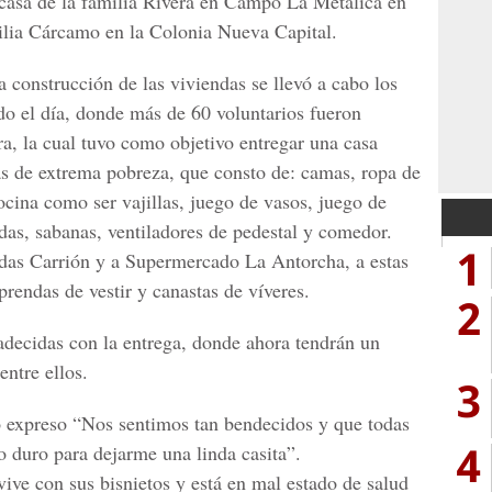
 casa de la familia Rivera en Campo La Metálica en
ilia Cárcamo en la Colonia Nueva Capital.
 construcción de las viviendas se llevó a cabo los
o el día, donde más de 60 voluntarios fueron
ra, la cual tuvo como objetivo entregar una casa
s de extrema pobreza, que consto de: camas, ropa de
cina como ser vajillas, juego de vasos, juego de
adas, sabanas, ventiladores de pedestal y comedor.
1
as Carrión y a Supermercado La Antorcha, a estas
prendas de vestir y canastas de víveres.
2
decidas con la entrega, donde ahora tendrán un
entre ellos.
3
expreso “Nos sentimos tan bendecidos y que todas
4
o duro para dejarme una linda casita”.
ve con sus bisnietos y está en mal estado de salud