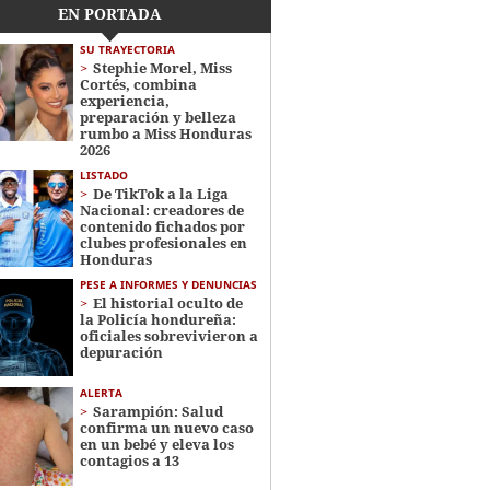
EN PORTADA
SU TRAYECTORIA
Stephie Morel, Miss
Cortés, combina
experiencia,
preparación y belleza
rumbo a Miss Honduras
2026
LISTADO
De TikTok a la Liga
Nacional: creadores de
contenido fichados por
clubes profesionales en
Honduras
PESE A INFORMES Y DENUNCIAS
El historial oculto de
la Policía hondureña:
oficiales sobrevivieron a
depuración
ALERTA
Sarampión: Salud
confirma un nuevo caso
en un bebé y eleva los
contagios a 13