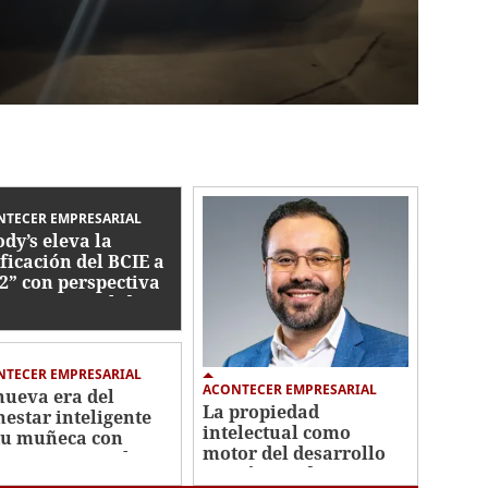
NTECER EMPRESARIAL
dy’s eleva la
ificación del BCIE a
2” con perspectiva
itiva y consolida su
idez financiera
bal
NTECER EMPRESARIAL
ACONTECER EMPRESARIAL
nueva era del
La propiedad
nestar inteligente
intelectual como
tu muñeca con
motor del desarrollo
sung: conoce los
económico de
vos modelos