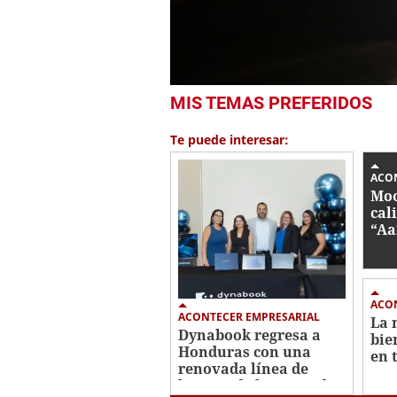
0
MIS TEMAS PREFERIDOS
seconds
of
52
Te puede interesar:
seconds
Volume
0%
ACO
Moo
cal
“Aa
pos
sol
glo
ACO
ACONTECER EMPRESARIAL
La 
Dynabook regresa a
bie
Honduras con una
en 
renovada línea de
Sam
laptops de la mano de
nue