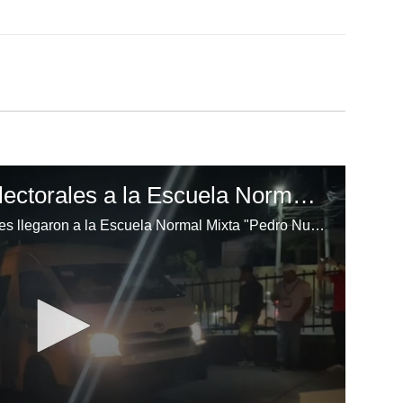
Llegan las maletas electorales a la Escuela Normal Mixta "Pedro Nufio"
Finalmente, las maletas electorales llegaron a la Escuela Normal Mixta "Pedro Nufio", permitiendo que el proceso electoral comience con normalidad después de varias horas de retraso.