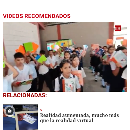
VIDEOS RECOMENDADOS
0
RELACIONADAS:
seconds
of
1
minute,
Realidad aumentada, mucho más
56
que la realidad virtual
seconds