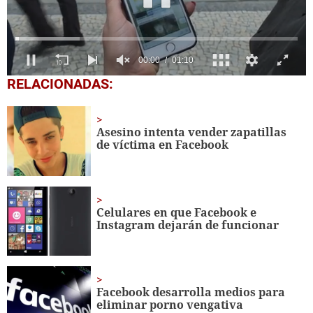
0
RELACIONADAS:
seconds
of
1
minute,
Asesino intenta vender zapatillas
10
de víctima en Facebook
seconds
Celulares en que Facebook e
Instagram dejarán de funcionar
Facebook desarrolla medios para
eliminar porno vengativa