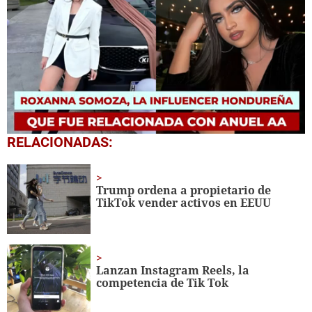
0
RELACIONADAS:
seconds
of
4
minutes,
Trump ordena a propietario de
15
TikTok vender activos en EEUU
seconds
Lanzan Instagram Reels, la
competencia de Tik Tok