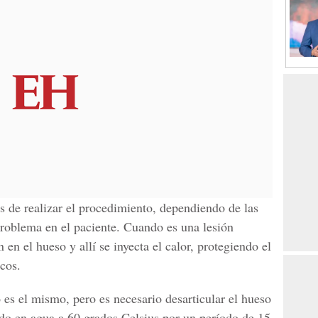
s de realizar el procedimiento, dependiendo de las
problema en el paciente. Cuando es una lesión
en el hueso y allí se inyecta el calor, protegiendo el
icos.
 es el mismo, pero es necesario desarticular el hueso
ido en agua a 60 grados Celsius por un período de 15