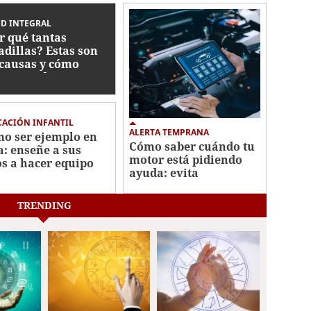
D INTEGRAL
r qué tantas
adillas? Estas son
 causas y cómo
ctan su descanso
ACIÓN INFANTIL
ALERTA TEMPRANA
o ser ejemplo en
Cómo saber cuándo tu
a: enseñe a sus
motor está pidiendo
os a hacer equipo
ayuda: evita
reparaciones costosas
TRENDING