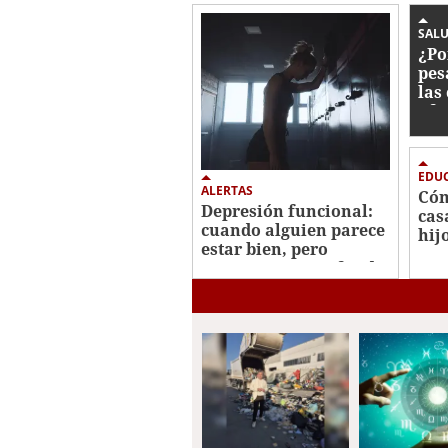
53
seconds
Volume
SALU
0%
¿Po
pes
las
afe
EDUC
ALERTAS
Cóm
Depresión funcional:
cas
cuando alguien parece
hij
estar bien, pero
atraviesa un profundo
vacío