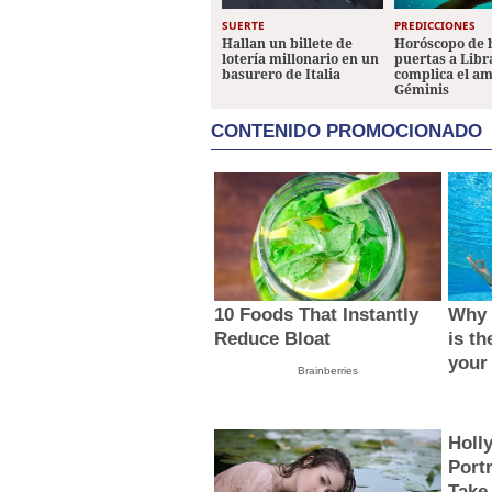
SUERTE
PREDICCIONES
Hallan un billete de
Horóscopo de 
lotería millonario en un
puertas a Libr
basurero de Italia
complica el a
Géminis
CONTENIDO PROMOCIONADO
10 Foods That Instantly
Why 
Reduce Bloat
is th
your
Brainberries
Holl
Portr
Take