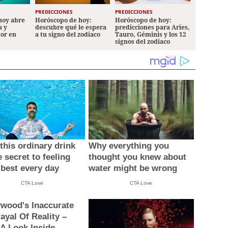
PREDICCIONES
PREDICCIONES
hoy abre
Horóscopo de hoy:
Horóscopo de hoy:
a y
descubre qué le espera
predicciones para Aries,
mor en
a tu signo del zodiaco
Tauro, Géminis y los 12
signos del zodiaco
this ordinary drink
Why everything you
e secret to feeling
thought you knew about
 best every day
water might be wrong
CTA Love
CTA Love
ywood's Inaccurate
ayal Of Reality –
 A Look Inside