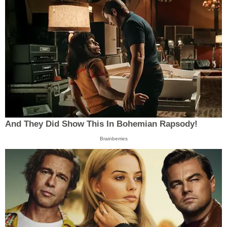
And They Did Show This In Bohemian Rapsody!
Brainberries