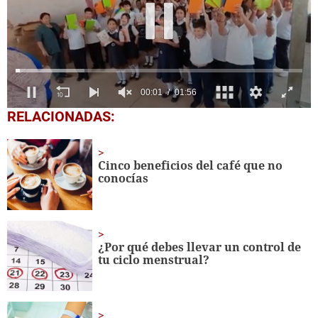
0
RELACIONADAS:
seconds
of
1
minute,
Cinco beneficios del café que no
56
conocías
seconds
¿Por qué debes llevar un control de
tu ciclo menstrual?