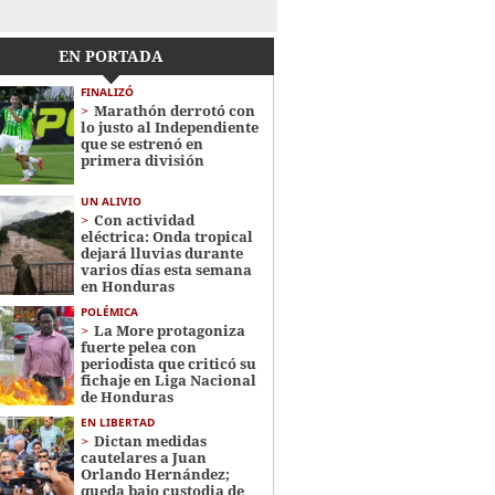
EN PORTADA
FINALIZÓ
Marathón derrotó con
lo justo al Independiente
que se estrenó en
primera división
UN ALIVIO
Con actividad
eléctrica: Onda tropical
dejará lluvias durante
varios días esta semana
en Honduras
POLÉMICA
La More protagoniza
fuerte pelea con
periodista que criticó su
fichaje en Liga Nacional
de Honduras
EN LIBERTAD
Dictan medidas
cautelares a Juan
Orlando Hernández;
queda bajo custodia de