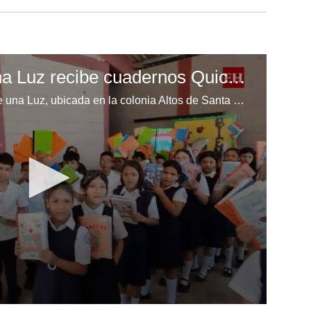
Escuela Enciende una Luz recibe cuadernos Quick, gracias a la Maratón del Saber
Los niños de la escuela Enciende una Luz, ubicada en la colonia Altos de Santa Rosa, al sur de Tegucigalpa, recibieron cuadernos Quick como parte de la Campaña Maratón del Saber.