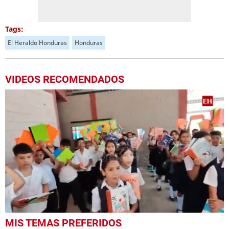
Tags:
El Heraldo Honduras
Honduras
VIDEOS RECOMENDADOS
0
MIS TEMAS PREFERIDOS
seconds