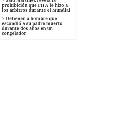
Saíd Martínez revela la
prohibición que FIFA le hizo a
los árbitros durante el Mundial
Detienen a hombre que
escondió a su padre muerto
durante dos años en un
congelador