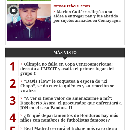
FOTOGALERÍAS SUCESOS
Marlon Gutiérrez llegó a una
aldea a entregar pan y fue abatido
por sujetos armados en Comayagua
MÁS VISTO
1
Olimpia no falla en Copa Centroamericana:
derrota a UMECIT y asalta el primer lugar del
grupo C
2
"Davis Flow" le coquetea a esposa de "El
Chapo", se da cuenta quién es y su reacción se
viraliza
3
"A ver si tiene valor de amenazarme a mí":
Dagoberto Aspra, el procurador que enfrentará a
JOH en el caso Pandora II
4
¿En qué departamentos de Honduras hay más
niños con nombres de futbolistas famosos?
Real Madrid cerrará el fichaje más caro de su