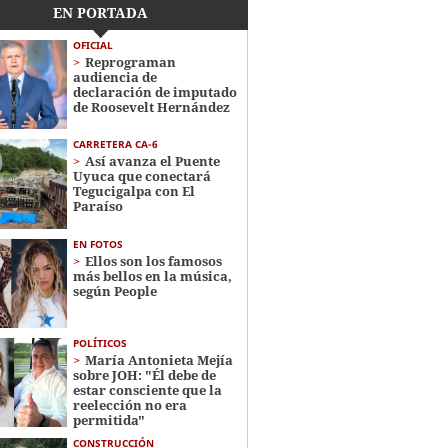
EN PORTADA
OFICIAL
Reprograman
audiencia de
declaración de imputado
de Roosevelt Hernández
CARRETERA CA-6
Así avanza el Puente
Uyuca que conectará
Tegucigalpa con El
Paraíso
EN FOTOS
Ellos son los famosos
más bellos en la música,
según People
POLÍTICOS
María Antonieta Mejía
sobre JOH: "Él debe de
estar consciente que la
reelección no era
permitida"
CONSTRUCCIÓN