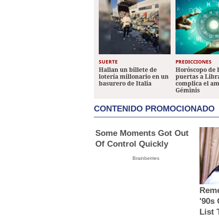
SUERTE
PREDICCIONES
Hallan un billete de
Horóscopo de 
lotería millonario en un
puertas a Libr
basurero de Italia
complica el a
Géminis
CONTENIDO PROMOCIONADO
Some Moments Got Out
Of Control Quickly
Brainberries
Reme
'90s
List