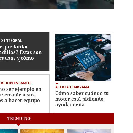
D INTEGRAL
r qué tantas
adillas? Estas son
 causas y cómo
ctan su descanso
ACIÓN INFANTIL
ALERTA TEMPRANA
o ser ejemplo en
Cómo saber cuándo tu
a: enseñe a sus
motor está pidiendo
os a hacer equipo
ayuda: evita
reparaciones costosas
TRENDING