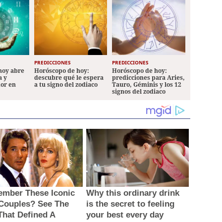
PREDICCIONES
PREDICCIONES
hoy abre
Horóscopo de hoy:
Horóscopo de hoy:
a y
descubre qué le espera
predicciones para Aries,
mor en
a tu signo del zodiaco
Tauro, Géminis y los 12
signos del zodiaco
mber These Iconic
Why this ordinary drink
 Couples? See The
is the secret to feeling
 That Defined A
your best every day