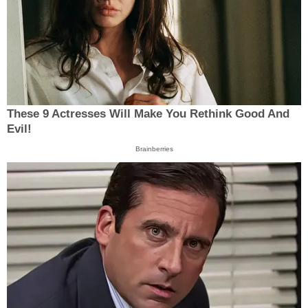
These 9 Actresses Will Make You Rethink Good And
Evil!
Brainberries