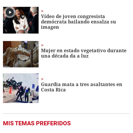
of
1
minute,
Vídeo de joven congresista
56
demócrata bailando ensalza su
seconds
imagen
Mujer en estado vegetativo durante
una década da a luz
Guardia mata a tres asaltantes en
Costa Rica
MIS TEMAS PREFERIDOS