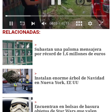
0
RELACIONADAS:
seconds
of
1
minute,
Subastan una paloma mensajera
53
por récord de 1,6 millones de euros
seconds
Instalan enorme árbol de Navidad
en Nueva York, EE UU
Encuentran en bolsas de basura
objetos de Star Wars que valen