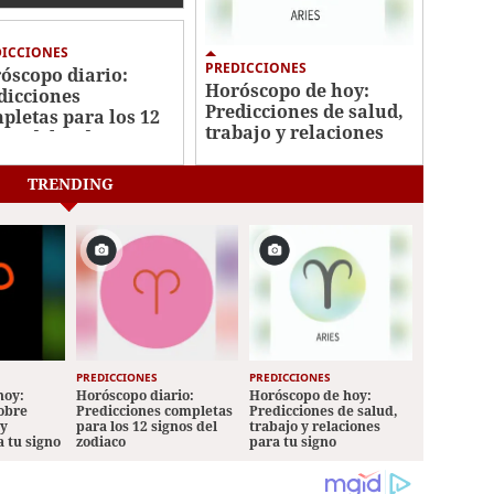
no
DICCIONES
PREDICCIONES
óscopo diario:
Horóscopo de hoy:
dicciones
Predicciones de salud,
pletas para los 12
trabajo y relaciones
nos del zodiaco
para tu signo
TRENDING
PREDICCIONES
PREDICCIONES
hoy:
Horóscopo diario:
Horóscopo de hoy:
sobre
Predicciones completas
Predicciones de salud,
 y
para los 12 signos del
trabajo y relaciones
a tu signo
zodiaco
para tu signo