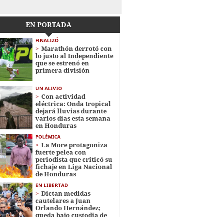
EN PORTADA
FINALIZÓ
Marathón derrotó con
lo justo al Independiente
que se estrenó en
primera división
UN ALIVIO
Con actividad
eléctrica: Onda tropical
dejará lluvias durante
varios días esta semana
en Honduras
POLÉMICA
La More protagoniza
fuerte pelea con
periodista que criticó su
fichaje en Liga Nacional
de Honduras
EN LIBERTAD
Dictan medidas
cautelares a Juan
Orlando Hernández;
queda bajo custodia de