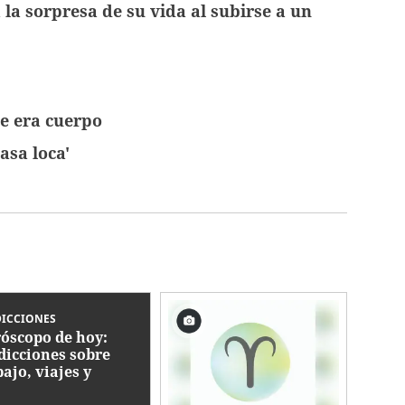
 la sorpresa de su vida al subirse a un
e era cuerpo
asa loca'
DICCIONES
óscopo de hoy:
dicciones sobre
bajo, viajes y
aciones para tu