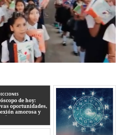
DICCIONES
óscopo de hoy:
vas oportunidades,
lexión amorosa y
rgía positiva para
 signos