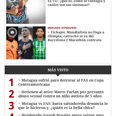
EE UU: ¿qué es, cómo se contagia y
cuáles son sus síntomas?
MERCADO HONDURAS
Fichajes: Mundialista no llega a
Olimpia, catracho se va del
Barcelona y Marathón contrata
MÁS VISTO
1
Motagua sufrió para derrotar al FAS en Copa
Centroamericana
2
Detienen al actor Marco Furlan por presunto
abuso sexual contra un niño autista de 5 años
3
Motagua vs FAS: barra salvadoreña denuncia lo
que le hicieron y, ¿quién es la bella chica?
Hondureño Joseph Rosales anota golazo ante