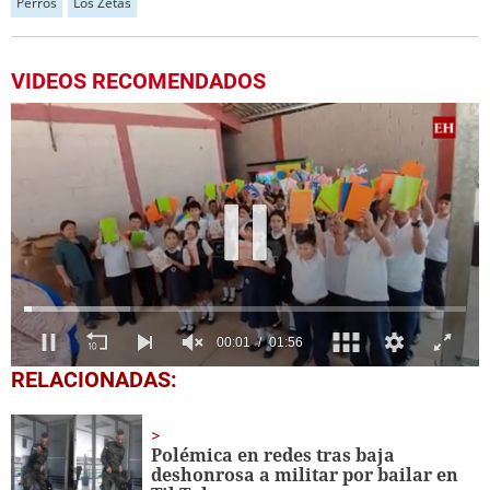
Perros
Los Zetas
VIDEOS RECOMENDADOS
0
RELACIONADAS:
seconds
of
1
minute,
Polémica en redes tras baja
56
deshonrosa a militar por bailar en
seconds