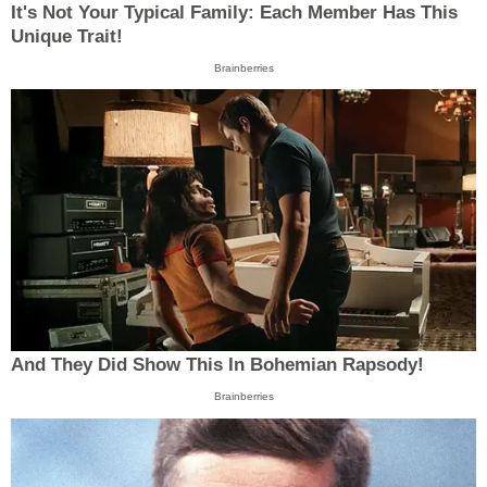
It's Not Your Typical Family: Each Member Has This
Unique Trait!
Brainberries
And They Did Show This In Bohemian Rapsody!
Brainberries