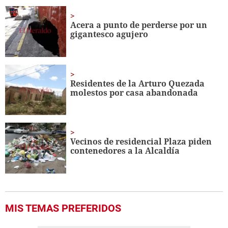
of
1
minute,
Acera a punto de perderse por un
56
gigantesco agujero
seconds
Residentes de la Arturo Quezada
molestos por casa abandonada
Vecinos de residencial Plaza piden
contenedores a la Alcaldía
MIS TEMAS PREFERIDOS