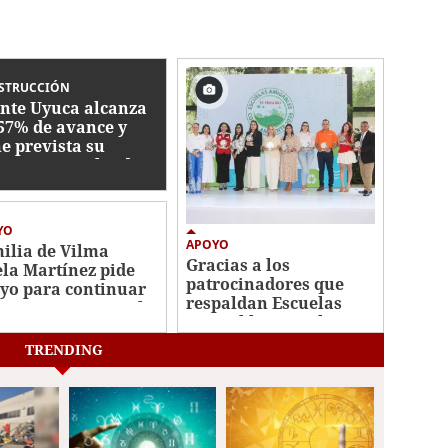
STRUCCIÓN
nte Uyuca alcanza
57% de avance y
ne prevista su
rega para julio de
7
YO
APOYO
ilia de Vilma
Gracias a los
ela Martínez pide
patrocinadores que
yo para continuar
respaldan Escuelas
tamiento contra el
Amigables con el
cer
Ambiente
TRENDING