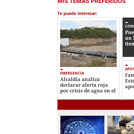
MIS TEMAS PREFERIDOS
seconds
of
25
Te puede interesar:
seconds
Volume
0%
CON
Pue
un 
tie
ent
202
APO
EMERGENCIA
Fam
Alcaldía analiza
Est
declarar alerta roja
apo
por crisis de agua en el
tra
Distrito Central
cán