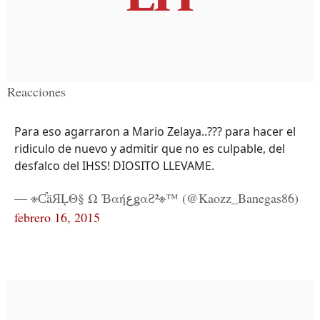
Reacciones
Para eso agarraron a Mario Zelaya..??? para hacer el
ridiculo de nuevo y admitir que no es culpable, del
desfalco del IHSS! DIOSITO LLEVAME.
— ※ƇäЯĻΘ§ Ω ƁαήعǥαƧ²※™ (@Kaozz_Banegas86)
febrero 16, 2015