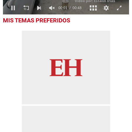
0
MIS TEMAS PREFERIDOS
seconds
of
49
seconds