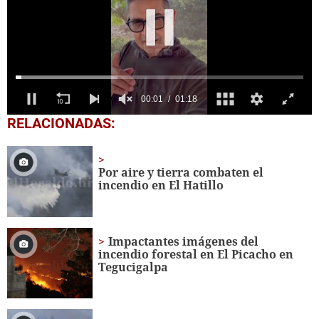
0
RELACIONADAS:
seconds
of
1
minute,
Por aire y tierra combaten el
18
incendio en El Hatillo
seconds
Impactantes imágenes del
incendio forestal en El Picacho en
Tegucigalpa