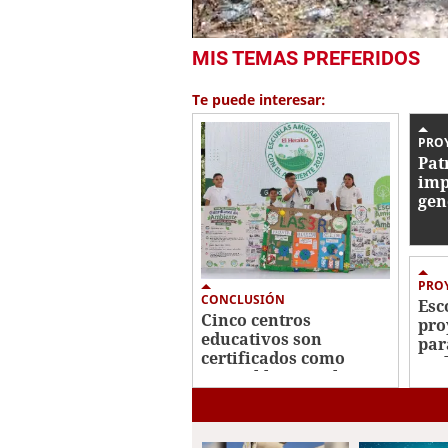
0
MIS TEMAS PREFERIDOS
seconds
of
59
Te puede interesar:
seconds
Volume
0%
PRO
Pat
imp
gen
com
cui
PROY
CONCLUSIÓN
Esc
Cinco centros
pro
educativos son
par
certificados como
amb
Amigables con el
Ambiente