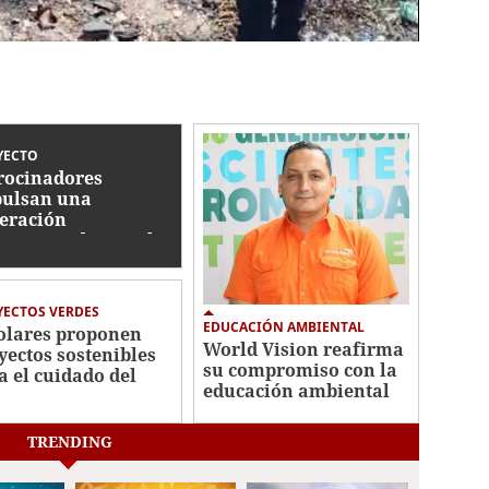
YECTO
rocinadores
ulsan una
eración
prometida con el
dado del ambiente
ECTOS VERDES
EDUCACIÓN AMBIENTAL
olares proponen
World Vision reafirma
yectos sostenibles
su compromiso con la
a el cuidado del
educación ambiental
iente
TRENDING