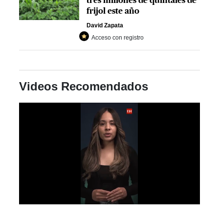
tres millones de quintales de
frijol este año
David Zapata
Acceso con registro
Videos Recomendados
0
seconds