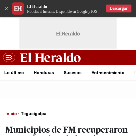
El Heraldo
×
Descargar
Noticias al instante. Disponible en Google y IOS
Lo último
Honduras
Sucesos
Entretenimiento
Inicio
·
Tegucigalpa
Municipios de FM recuperaron