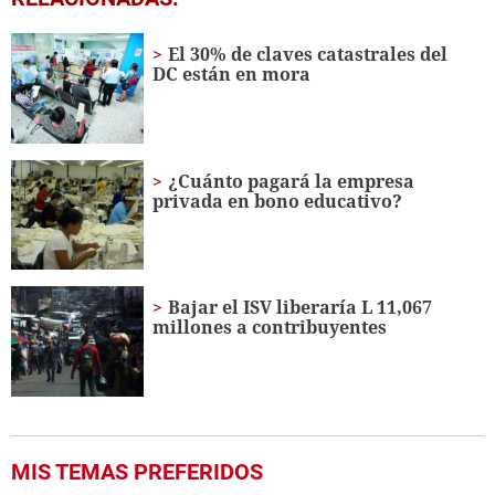
seconds
of
7
El 30% de claves catastrales del
minutes,
DC están en mora
6
seconds
¿Cuánto pagará la empresa
privada en bono educativo?
Bajar el ISV liberaría L 11,067
millones a contribuyentes
MIS TEMAS PREFERIDOS