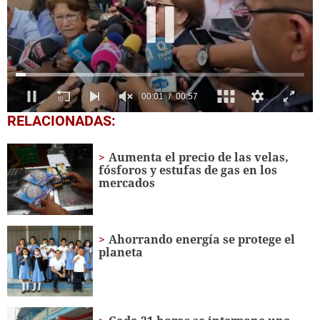
0
RELACIONADAS:
seconds
of
57
Aumenta el precio de las velas,
seconds
fósforos y estufas de gas en los
mercados
Ahorrando energía se protege el
planeta