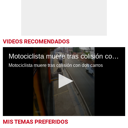
VIDEOS RECOMENDADOS
Motociclista muere tras colisión con dos carros
Motociclista muere tras colisión con dos carros
0
MIS TEMAS PREFERIDOS
seconds
of