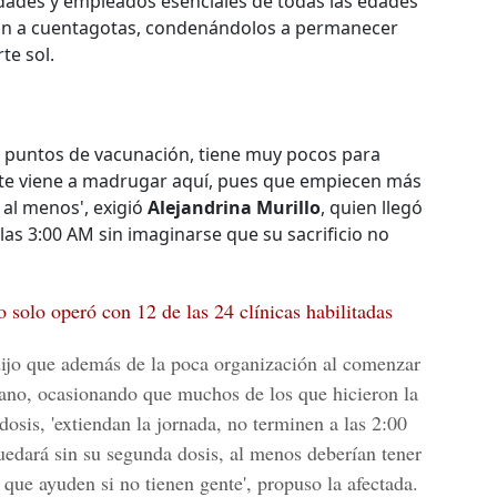
dades y empleados esenciales de todas las edades
zan a cuentagotas, condenándolos a permanecer
te sol.
ás puntos de vacunación, tiene muy pocos para
ente viene a madrugar aquí, pues que empiecen más
 al menos', exigió
Alejandrina Murillo
, quien llegó
as 3:00 AM sin imaginarse que su sacrificio no
o solo operó con 12 de las 24 clínicas habilitadas
ijo que además de la poca organización al comenzar
rano, ocasionando que muchos de los que hicieron la
dosis, 'extiendan la jornada, no terminen a las 2:00
edará sin su segunda dosis, al menos deberían tener
a que ayuden si no tienen gente', propuso la afectada.