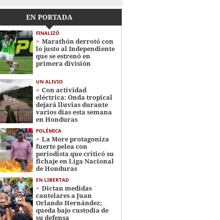
EN PORTADA
FINALIZÓ
Marathón derrotó con
lo justo al Independiente
que se estrenó en
primera división
UN ALIVIO
Con actividad
eléctrica: Onda tropical
dejará lluvias durante
varios días esta semana
en Honduras
POLÉMICA
La More protagoniza
fuerte pelea con
periodista que criticó su
fichaje en Liga Nacional
de Honduras
EN LIBERTAD
Dictan medidas
cautelares a Juan
Orlando Hernández;
queda bajo custodia de
su defensa