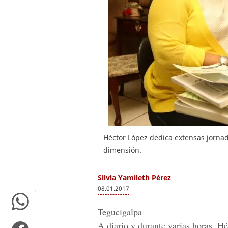
Héctor López dedica extensas jornad
dimensión.
Silvia Yamileth Pérez
08.01.2017
Tegucigalpa
A diario y durante varias horas, Hé