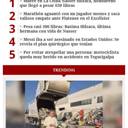
1
Muere en La Ceiba Nasser Hilsaca, hondureño
que llegó a pesar 630 libras
2
Marathón aguantó con un jugador menos y saca
valioso empate ante Platense en el Excélsior
3
Pesa casi 300 libras: Basima Hilsaca, última
hermana con vida de Nasser
4
Messi iba a ser asesinado en Estados Unidos: Se
revela el plan quirúrgico que tenían
5
Por evitar atropellar una persona: motociclista
queda muy herido en accidente en Tegucigalpa
TRENDING