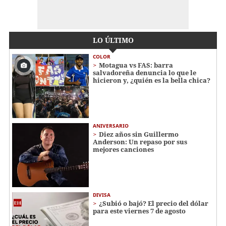
LO ÚLTIMO
COLOR
Motagua vs FAS: barra
salvadoreña denuncia lo que le
hicieron y, ¿quién es la bella chica?
ANIVERSARIO
Diez años sin Guillermo
Anderson: Un repaso por sus
mejores canciones
DIVISA
¿Subió o bajó? El precio del dólar
para este viernes 7 de agosto