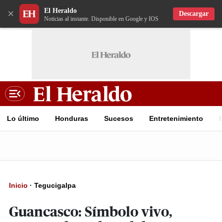
El Heraldo
×
Descargar
Noticias al instante. Disponible en Google y IOS
Lo último
Honduras
Sucesos
Entretenimiento
Inicio
·
Tegucigalpa
Guancasco: Símbolo vivo,