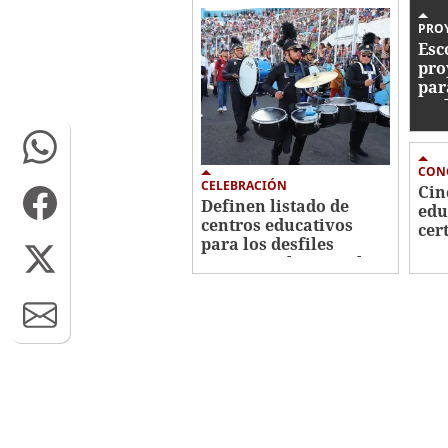
PROY
Esc
pro
par
amb
CON
CELEBRACIÓN
Cin
Definen listado de
edu
centros educativos
cer
para los desfiles
Ami
patrios en la capital
Amb