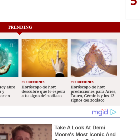
5
TRENDING
PREDICCIONES
PREDICCIONES
hoy abre
Horóscopo de hoy:
Horóscopo de hoy:
a y
descubre qué le espera
predicciones para Aries,
mor en
a tu signo del zodiaco
Tauro, Géminis y los 12
signos del zodiaco
Take A Look At Demi
Moore's Most Iconic And