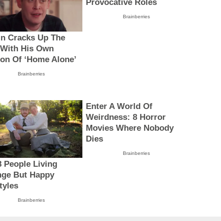
Provocative Roles
Brainberries
in Cracks Up The
With His Own
ion Of ‘Home Alone’
Brainberries
Enter A World Of
Weirdness: 8 Horror
Movies Where Nobody
Dies
Brainberries
8 People Living
nge But Happy
tyles
Brainberries