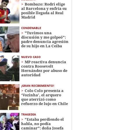
Bombazo: Rodri elige
al Barcelona y enfría su
posible llegada al Real
Madrid
CONDENABLE
"Tuvimos una
discusión y me golpeó":
padre denuncia agresión
de su hijo en La Ceiba
NUEVO CASO
MP reactiva denuncia
contra Roosevelt
Hernández por abuso de
autoridad
¡GRAN RECIBIMIENTO!
Colo Colo presenta a
‘Vozinha’, el arquero
que aterrizó como
refuerzo de lujo en Chile
TRAGEDIA
"Estaba perdiendo el
habla, no podía
caminar": doña Josefa