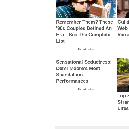
Remember Them? These
Culk
'90s Couples Defined An
Web 
Era—See The Complete
Vers
List
Brainberries
Sensational Seductress:
Demi Moore's Most
Scandalous
Performances
Brainberries
Top 
Stra
Lifes