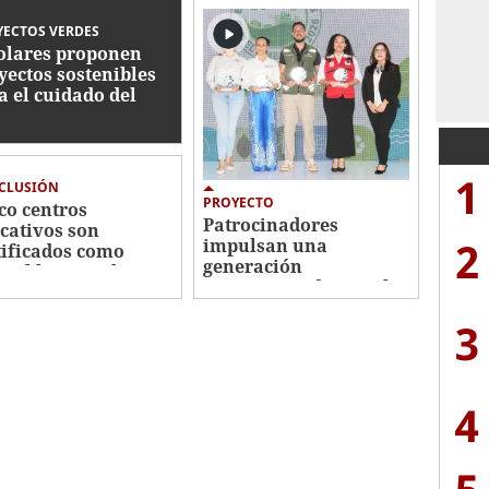
ECTOS VERDES
olares proponen
yectos sostenibles
a el cuidado del
iente
1
CLUSIÓN
PROYECTO
co centros
Patrocinadores
cativos son
2
impulsan una
tificados como
generación
gables con el
comprometida con el
iente
cuidado del ambiente
3
4