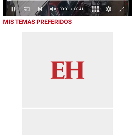
0
MIS TEMAS PREFERIDOS
seconds
of
41
seconds