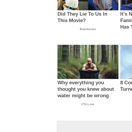
Did They Lie To Us In
It's 
This Movie?
Fami
Has 
Brainberries
Why everything you
8 Co
thought you knew about
Turn
water might be wrong
CTA Love