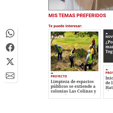
0
MIS TEMAS PREFERIDOS
seconds
of
1
Te puede interesar:
minute,
11
seconds
Volume
NOV
0%
¿Po
mar
Teg
PRO
PROYECTO
Ini
Limpieza de espacios
de 
públicos se extiende a
Hat
colonias Las Colinas y
aba
Kennedy
kil