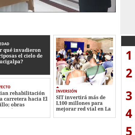
EDAD
1
r qué invadieron
iposas el cielo de
ucigalpa?
2
YECTO
3
INVERSIÓN
cian rehabilitación
SIT invertirá más de
la carretera hacia El
L100 millones para
illo; obras
4
mejorar red vial en La
rcarán nueve
Tigra, Francisco
ómetros
Morazán
5