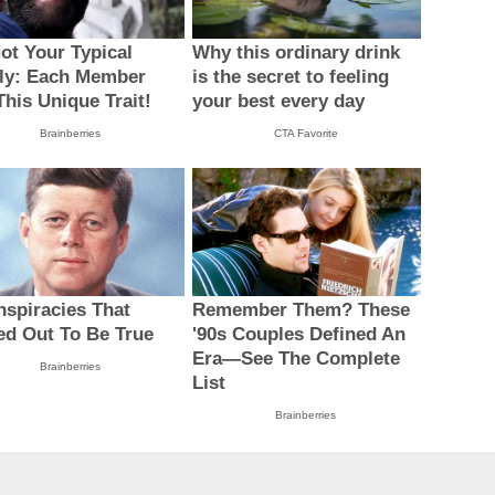
Not Your Typical
Why this ordinary drink
ly: Each Member
is the secret to feeling
This Unique Trait!
your best every day
Brainberries
CTA Favorite
nspiracies That
Remember Them? These
ed Out To Be True
'90s Couples Defined An
Era—See The Complete
Brainberries
List
Brainberries