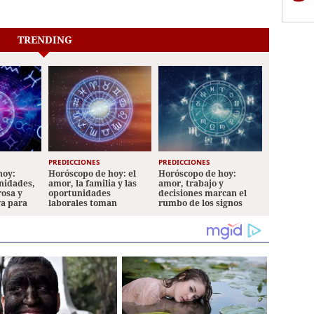
TRENDING
PREDICCIONES
PREDICCIONES
hoy:
Horóscopo de hoy: el
Horóscopo de hoy:
nidades,
amor, la familia y las
amor, trabajo y
rosa y
oportunidades
decisiones marcan el
va para
laborales toman
rumbo de los signos
protagonismo