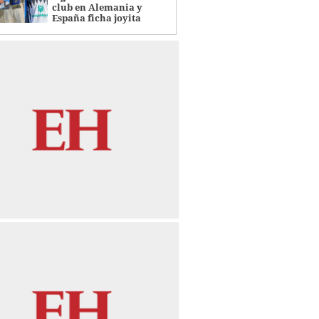
club en Alemania y
España ficha joyita