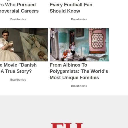
rs Who Pursued
Every Football Fan
roversial Careers
Should Know
Brainberries
Brainberries
he Movie "Danish
From Albinos To
" A True Story?
Polygamists: The World's
Most Unique Families
Brainberries
Brainberries