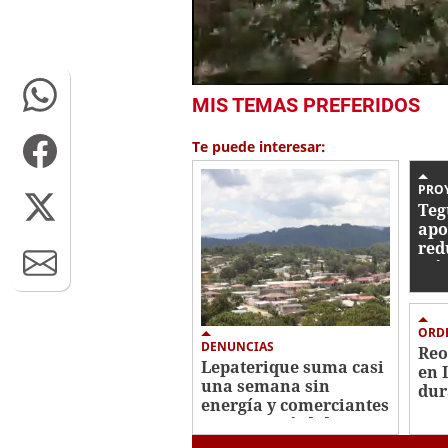
0
MIS TEMAS PREFERIDOS
seconds
of
39
Te puede interesar:
seconds
Volume
0%
PRO
Teg
apo
red
trá
ORD
DENUNCIAS
Reo
Lepaterique suma casi
en 
una semana sin
dur
energía y comerciantes
reportan pérdidas