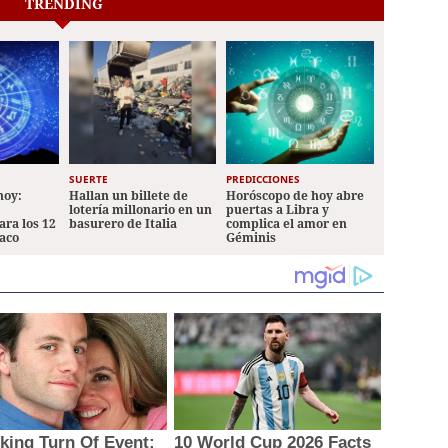
TRENDING
SUERTE
PREDICCIONES
hoy:
Hallan un billete de
Horóscopo de hoy abre
lotería millonario en un
puertas a Libra y
ara los 12
basurero de Italia
complica el amor en
iaco
Géminis
king Turn Of Event:
10 World Cup 2026 Facts