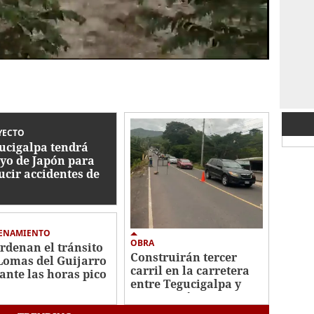
YECTO
ucigalpa tendrá
yo de Japón para
ucir accidentes de
nsito
ENAMIENTO
OBRA
rdenan el tránsito
Construirán tercer
Lomas del Guijarro
carril en la carretera
ante las horas pico
entre Tegucigalpa y
Santa Lucía