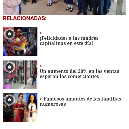
0
RELACIONADAS:
seconds
of
1
minute,
¡Felicidades a las madres
56
capitalinas en este día!
seconds
Un aumento del 20% en las ventas
esperan los comerciantes
Famosos amantes de las familias
numerosas