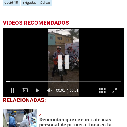
Covid-19
Brigadas médicas
VIDEOS RECOMENDADOS
0
RELACIONADAS:
seconds
of
51
seconds
Demandan que se contrate más
personal de primera línea en la