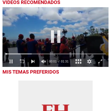
VIDEOS RECOMENDADOS
0
MIS TEMAS PREFERIDOS
seconds
of
1
minute,
31
seconds