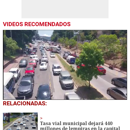
VIDEOS RECOMENDADOS
0
RELACIONADAS:
seconds
of
1
minute,
Tasa vial municipal dejará 440
19
millones de lempiras en la capital
seconds